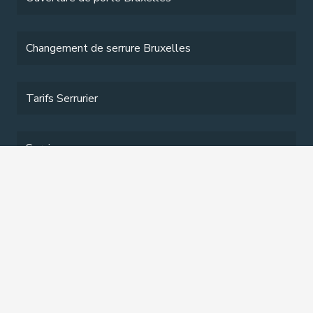
Changement de serrure Bruxelles
Tarifs Serrurier
Services
Contact
Contact
contact@serrurierbruxellespro.be