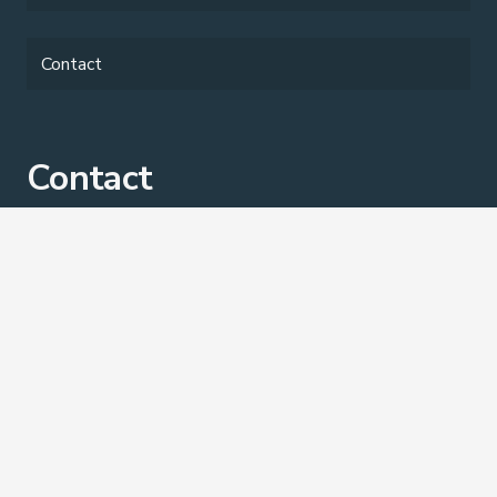
Contact
Contact
contact@serrurierbruxellespro.be
+32 466 900 885
+32 466 900 885