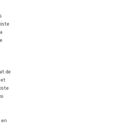
s
xiste
la
ne
it de
 et
iste
si
t en