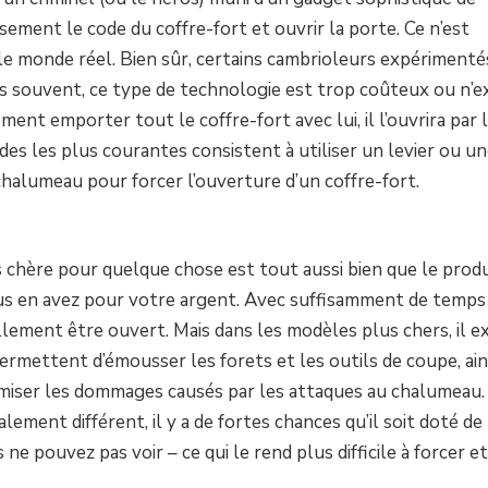
ement le code du coffre-fort et ouvrir la porte. Ce n’est
le monde réel. Bien sûr, certains cambrioleurs expérimenté
us souvent, ce type de technologie est trop coûteux ou n’e
ent emporter tout le coffre-fort avec lui, il l’ouvrira par 
des les plus courantes consistent à utiliser un levier ou u
halumeau pour forcer l’ouverture d’un coffre-fort.
ns chère pour quelque chose est tout aussi bien que le produ
ous en avez pour votre argent. Avec suffisamment de temps
llement être ouvert. Mais dans les modèles plus chers, il ex
rmettent d’émousser les forets et les outils de coupe, ain
nimiser les dommages causés par les attaques au chalumeau.
alement différent, il y a de fortes chances qu’il soit doté de
 pouvez pas voir – ce qui le rend plus difficile à forcer e