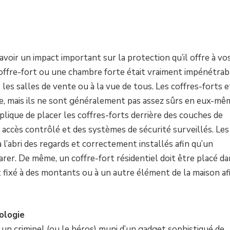
voir un impact important sur la protection qu’il offre à vo
 coffre-fort ou une chambre forte était vraiment impénétrab
les salles de vente ou à la vue de tous. Les coffres-forts e
e, mais ils ne sont généralement pas assez sûrs en eux-mê
plique de placer les coffres-forts derrière des couches de
ccès contrôlé et des systèmes de sécurité surveillés. Les
l’abri des regards et correctement installés afin qu’un
rer. De même, un coffre-fort résidentiel doit être placé da
et fixé à des montants ou à un autre élément de la maison af
ologie
un criminel (ou le héros) muni d’un gadget sophistiqué de