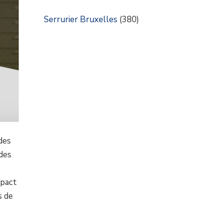
Serrurier Bruxelles
(380)
des
 des
s
mpact
s de