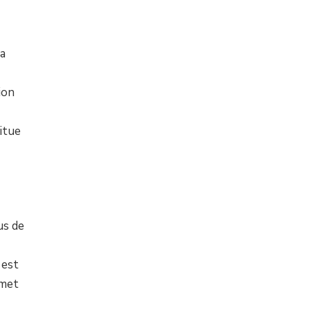
la
ion
itue
us de
 est
rmet