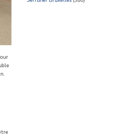
Serrurier Bruxelles
(380)
pour
ouble
n.
être