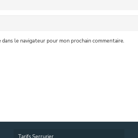
e dans le navigateur pour mon prochain commentaire.
Services
Accueil
Ouverture de porte Bruxelles
Changement de serrure Bruxelles
Tarifs Serrurier