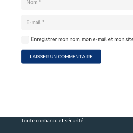
Enregistrer mon nom, mon e-mail et mon sit
A Propos de nous
LAISSER UN COMMENTAIRE
Serrurier Bruxelles
dépannage de serrure de
toutes marques en 15 minutes à votre
domicile . Le service est également disponible
7/7 jours et 24/24 heures, Assurance agréé
serrurier. Équipe professionnelle et service
efficace. L’objectif est de vous permettre de
gérer rapidement les opérations urgentes en
toute confiance et sécurité.