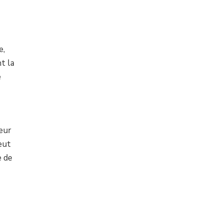
e,
t la
e
ieur
eut
e de