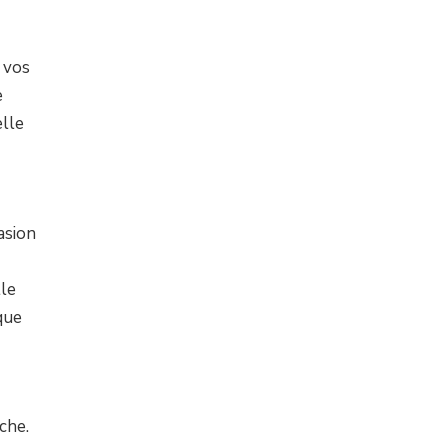
 vos
e
elle
asion
lle
que
che.