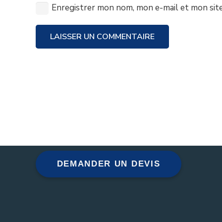
Enregistrer mon nom, mon e-mail et mon sit
Serrurier Bruxelles
dépannage de serrure de
LAISSER UN COMMENTAIRE
toutes marques en 15 minutes à votre
domicile . Le service est également disponible
7/7 jours et 24/24 heures, Assurance agréé
serrurier. Équipe professionnelle et service
efficace. L’objectif est de vous permettre de
gérer rapidement les opérations urgentes en
toute confiance et sécurité.
DEMANDER UN DEVIS