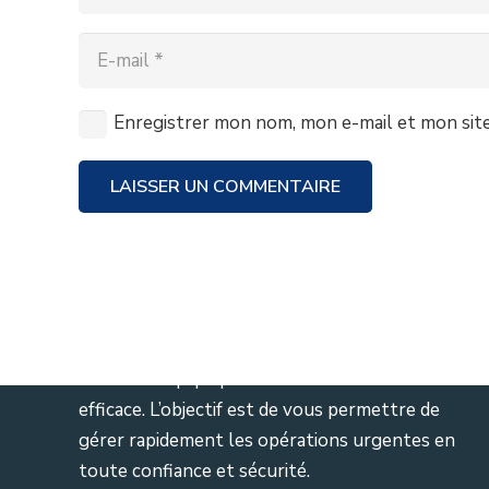
Enregistrer mon nom, mon e-mail et mon sit
A Propos de nous
LAISSER UN COMMENTAIRE
Serrurier Bruxelles
dépannage de serrure de
toutes marques en 15 minutes à votre
domicile . Le service est également disponible
7/7 jours et 24/24 heures, Assurance agréé
serrurier. Équipe professionnelle et service
efficace. L’objectif est de vous permettre de
gérer rapidement les opérations urgentes en
toute confiance et sécurité.