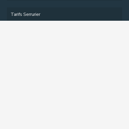
Tarifs Serrurier
Services
Contact
Contact
contact@serrurierbruxellespro.be
+32 466 900 885
+32 466 900 885